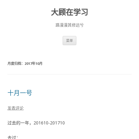
大顾在学习
路漫漫其修远兮
跳
菜单
至
正
文
月度归档：
2017年10月
十月一号
发表评论
过去的一年，201610-201710
去过：