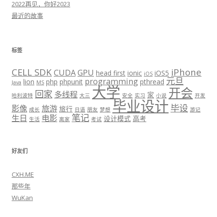
2022再见，你好2023
最近的故事
标签
CELL SDK
iPhone
CUDA
GPU
head first
ionic
iOS5
iOS
元旦
programming
lion
php
phpunit
pthread
Java
MS
大学
开会
回家
多线程
家
哈利波特
大三
安全
实习
小说
开发
毕业设计
毕设
影像
旅游
旅行
成长
日语
朋友
梦想
游记
笔记
生日
电影
设计模式
高考
生活
离家
考试
好友们
CXH.ME
那些年
WuKan