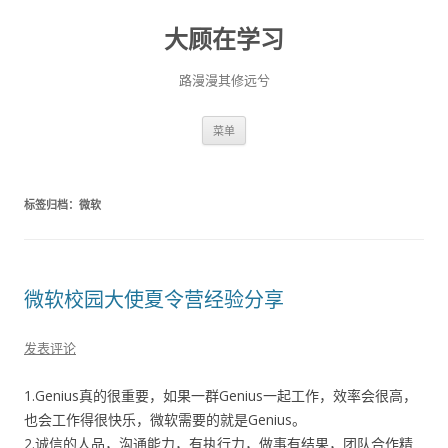
大顾在学习
路漫漫其修远兮
跳
菜单
至
正
文
标签归档：
微软
微软校园大使夏令营经验分享
发表评论
1.Genius真的很重要，如果一群Genius一起工作，效率会很高，
也会工作得很快乐，微软需要的就是Genius。
2.诚信的人品，沟通能力，有执行力，做事有结果，团队合作精