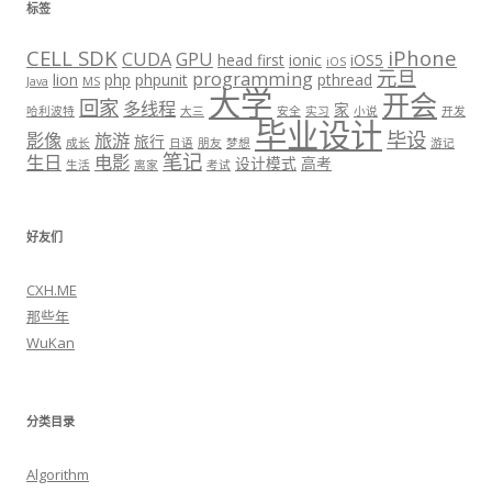
标签
CELL SDK
iPhone
CUDA
GPU
head first
ionic
iOS5
iOS
元旦
programming
lion
php
phpunit
pthread
Java
MS
大学
开会
回家
多线程
家
哈利波特
大三
安全
实习
小说
开发
毕业设计
毕设
影像
旅游
旅行
成长
日语
朋友
梦想
游记
笔记
生日
电影
设计模式
高考
生活
离家
考试
好友们
CXH.ME
那些年
WuKan
分类目录
Algorithm