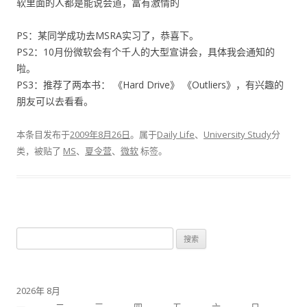
软里面的人都是能说会道，富有激情的
PS：某同学成功去MSRA实习了，恭喜下。
PS2：10月份微软会有个千人的大型宣讲会，具体我会通知的
啦。
PS3：推荐了两本书： 《Hard Drive》 《Outliers》，有兴趣的
朋友可以去看看。
本条目发布于
2009年8月26日
。属于
Daily Life
、
University Study
分
类，被贴了
MS
、
夏令营
、
微软
标签。
搜
索：
2026年 8月