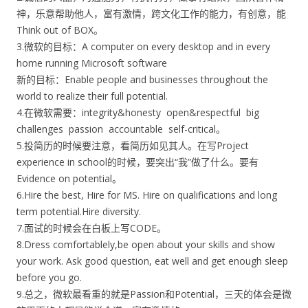
神，乐意帮助他人，富有激情，跨文化工作的能力，有创意，能
Think out of BOX。
3.微软的目标：A computer on every desktop and in every
home running Microsoft software
新的目标：Enable people and businesses throughout the
world to realize their full potential.
4.在微软需要：integrity&honesty open&respectful big
challenges passion accountable self-critical。
5.投简历的时候要注意，看简历如见其人。在写Project
experience in school的时候，要突出“我”做了什么。要有
Evidence on potential。
6.Hire the best, Hire for MS. Hire on qualifications and long
term potential.Hire diversity.
7.面试的时候会在白板上写CODE。
8.Dress comfortablely,be open about your skills and show
your work. Ask good question, eat well and get enough sleep
before you go.
9.总之，微软最看重的就是Passion和Potential，三天的体会是微