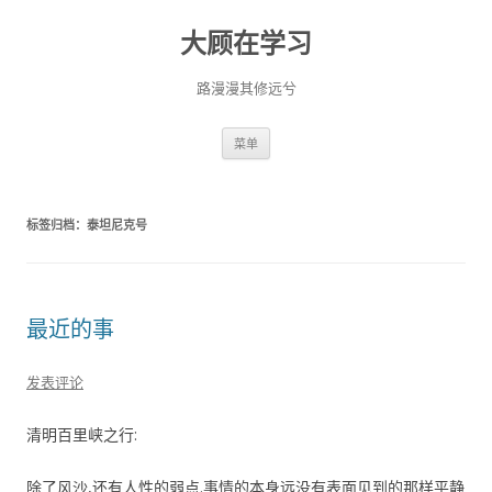
大顾在学习
路漫漫其修远兮
跳
菜单
至
正
文
标签归档：
泰坦尼克号
最近的事
发表评论
清明百里峡之行:
除了风沙,还有人性的弱点.事情的本身远没有表面见到的那样平静