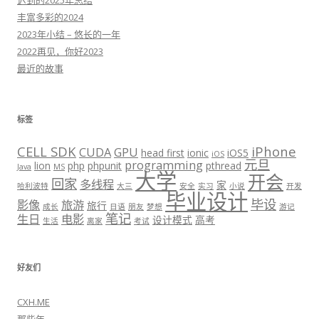
迟到的2025年总结
丰富多彩的2024
2023年小结 – 悠长的一年
2022再见，你好2023
最近的故事
标签
CELL SDK
iPhone
CUDA
GPU
head first
ionic
iOS5
iOS
元旦
programming
lion
php
phpunit
pthread
Java
MS
大学
开会
回家
多线程
家
哈利波特
大三
安全
实习
小说
开发
毕业设计
毕设
影像
旅游
旅行
成长
日语
朋友
梦想
游记
笔记
生日
电影
设计模式
高考
生活
离家
考试
好友们
CXH.ME