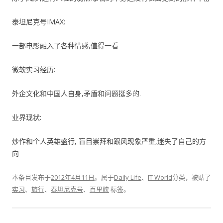
泰坦尼克号IMAX:
一部电影融入了各种情感,值得一看
微软实习经历:
外企文化和中国人自身,矛盾和问题挺多的.
业界现状:
炒作和个人英雄盛行, 盲目崇拜和跟风现象严重,迷失了自己的方
向
本条目发布于
2012年4月11日
。属于
Daily Life
、
IT World
分类，被贴了
实习
、
旅行
、
泰坦尼克号
、
百里峡
标签。