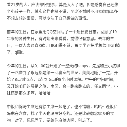
看21岁的人，应该都很懂事，算是大人了吧，但是感觉自己还像
个小孩子一样，其实这样也挺不错，至少还暂时不用去想那么多
不想去想的事情，可以专注于自己想做的事情。
前年的生日，在家里用QQ空间写了一个超长篇日志，回顾了19
年来的各种生日，有时翻出来看看，觉得很有意思。去年的生
日，一群人去通宵K歌，HIGH得不错，狼同学还把手机给HIGH掉
了，q囧r。
今年的生日，从0：00就开始了一整天的happy，先是和王小孩聊
了一路碰到了永远都是第一回寝室的世龙，美美地睡了一觉，开
始了8点到12点，2点到 6点的8个小时课程。中午的空闲时间，
又开始咱们的募捐之旅，南区，合一跑来跑去的，任文同学，小
妹还是那么多啊，哈哈哈~
中饭和锦涛主席还有徐主席一起吃了，也不错嘛，哈哈~ 晚饭和
冯琳在六食，找了半天也没啥好吃的。还是比较想念家乡的食
物。对了，侃侃同学，要给你麻辣肉啊，别忘了。