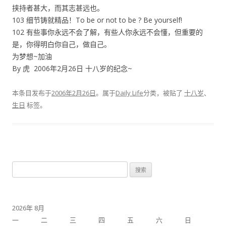
挟持者甚大，而其志甚远也。
103 细节铸就精品！To be or not to be ? Be yourself!
102 有些事你永远不会了解，有些人你永远不会懂，但重要的
是，你得明白你自己，做自己。
为梦想~加油
By 虎 2006年2月26日 十八岁的纪念~
本条目发布于
2006年2月26日
。属于
Daily Life
分类，被贴了
十八岁
、
生日
标签。
搜
索：
2026年 8月
一
二
三
四
五
六
日