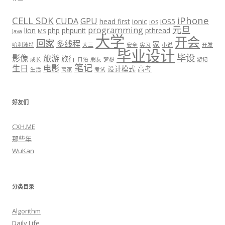
CELL SDK
iPhone
CUDA
GPU
head first
ionic
iOS5
iOS
元旦
programming
lion
php
phpunit
pthread
Java
MS
大学
开会
回家
多线程
家
哈利波特
大三
安全
实习
小说
开发
毕业设计
毕设
影像
旅游
旅行
成长
日语
朋友
梦想
游记
笔记
生日
电影
设计模式
高考
生活
离家
考试
好友们
CXH.ME
那些年
WuKan
分类目录
Algorithm
Daily Life