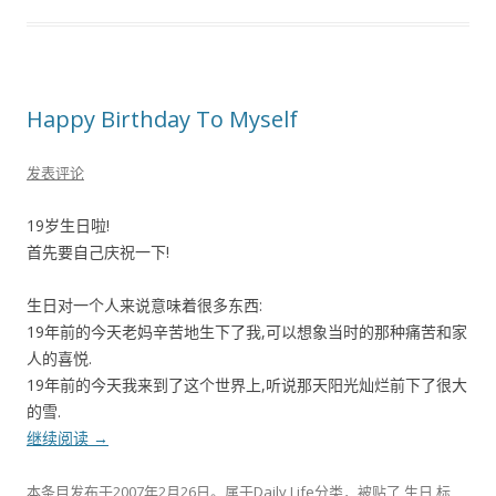
Happy Birthday To Myself
发表评论
19岁生日啦!
首先要自己庆祝一下!
生日对一个人来说意味着很多东西:
19年前的今天老妈辛苦地生下了我,可以想象当时的那种痛苦和家
人的喜悦.
19年前的今天我来到了这个世界上,听说那天阳光灿烂前下了很大
的雪.
继续阅读
→
本条目发布于
2007年2月26日
。属于
Daily Life
分类，被贴了
生日
标