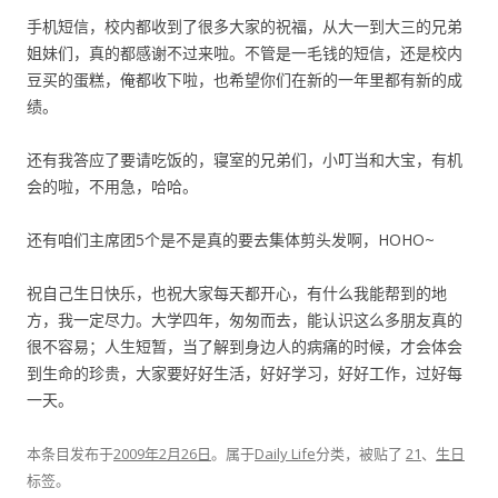
手机短信，校内都收到了很多大家的祝福，从大一到大三的兄弟
姐妹们，真的都感谢不过来啦。不管是一毛钱的短信，还是校内
豆买的蛋糕，俺都收下啦，也希望你们在新的一年里都有新的成
绩。
还有我答应了要请吃饭的，寝室的兄弟们，小叮当和大宝，有机
会的啦，不用急，哈哈。
还有咱们主席团5个是不是真的要去集体剪头发啊，HOHO~
祝自己生日快乐，也祝大家每天都开心，有什么我能帮到的地
方，我一定尽力。大学四年，匆匆而去，能认识这么多朋友真的
很不容易；人生短暂，当了解到身边人的病痛的时候，才会体会
到生命的珍贵，大家要好好生活，好好学习，好好工作，过好每
一天。
本条目发布于
2009年2月26日
。属于
Daily Life
分类，被贴了
21
、
生日
标签。