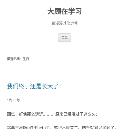
大顾在学习
路漫漫其修远兮
跳
菜单
至
正
文
标签归档：
生日
我们终于还是长大了：
1条回复
回忆，好像那么遥远。。。原来已经活过了这么久：
跳票王星际II终于beta了，笔记本原来三、四千就可以买到了，