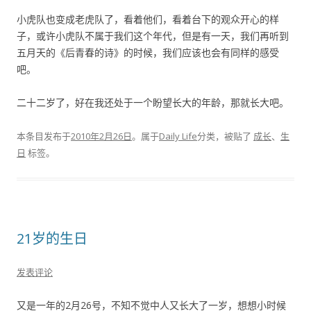
小虎队也变成老虎队了，看着他们，看着台下的观众开心的样
子，或许小虎队不属于我们这个年代，但是有一天，我们再听到
五月天的《后青春的诗》的时候，我们应该也会有同样的感受
吧。
二十二岁了，好在我还处于一个盼望长大的年龄，那就长大吧。
本条目发布于
2010年2月26日
。属于
Daily Life
分类，被贴了
成长
、
生
日
标签。
21岁的生日
发表评论
又是一年的2月26号，不知不觉中人又长大了一岁，想想小时候