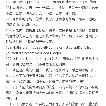
112 Victory is just around the corner,make one more effort!
111 太阳不语，自是一种光辉；高山不语，自是一种巍峨；蓝天
不语，自是一种高远；大地不语，自是一种广博。
110 拥有山的深沉，稳重，敦厚。拥有水的单纯，晶莹，透明。
胸襟如山，心如止水。
109 如果你不想被生活欺骗，请你不要只是把耳朵叫醒，更重要
的是请你为自己的智慧之窗装上窗纱，让它隔开灰尘、苍蝇，只
许缕缕清风，明净的阳光透过来。
108 Nothing is impossible!Nothing can stop up!Don’t let
yourself die before your heart stops!
107 Let’s run through the rain!对人生的风雨，我们要坚强地面
对，哪怕会被淋湿，也不失去乐观和自信。
106 处在这高峻的山崖上，我们正在忙着向上攀登知识的高峰。
忙，构成了我们丰富多彩的生活：忙着学习，忙着吃饭睡觉，忙
着回家。既然如此，倒不如一起来忙，忙得”不亦乐乎“！
105 没有人能改变你对前方的信念，没有人能左右你坚定不移的
意志，没有人能阻挡你大步向前的步伐，掌握你命运的人只能是
你自己！
104 天下有大勇者，卒然临之而不惊，无故加之而不怒，此其所