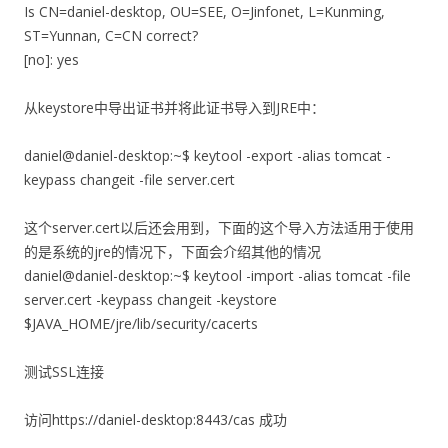
Is CN=daniel-desktop, OU=SEE, O=Jinfonet, L=Kunming,
ST=Yunnan, C=CN correct?
[no]: yes
从keystore中导出证书并将此证书导入到JRE中：
daniel@daniel-desktop:~$ keytool -export -alias tomcat -
keypass changeit -file server.cert
这个server.cert以后还会用到，下面的这个导入方法适用于使用
的是系统的jre的情况下，下面会介绍其他的情况
daniel@daniel-desktop:~$ keytool -import -alias tomcat -file
server.cert -keypass changeit -keystore
$JAVA_HOME/jre/lib/security/cacerts
测试SSL连接
访问https://daniel-desktop:8443/cas 成功