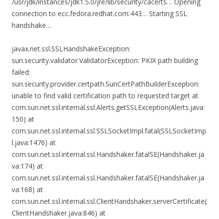
/usr/jdk/instances/jdk1.5.0/jre/lib/security/cacerts… Opening
connection to ecc.fedora.redhat.com:443… Starting SSL
handshake…
javax.net.ssl.SSLHandshakeException:
sun.security.validator.ValidatorException: PKIX path building
failed:
sun.security.provider.certpath.SunCertPathBuilderException:
unable to find valid certification path to requested target at
com.sun.net.ssl.internal.ssl.Alerts.getSSLException(Alerts.java:
150) at
com.sun.net.ssl.internal.ssl.SSLSocketImpl.fatal(SSLSocketImp
l.java:1476) at
com.sun.net.ssl.internal.ssl.Handshaker.fatalSE(Handshaker.ja
va:174) at
com.sun.net.ssl.internal.ssl.Handshaker.fatalSE(Handshaker.ja
va:168) at
com.sun.net.ssl.internal.ssl.ClientHandshaker.serverCertificate(
ClientHandshaker.java:846) at