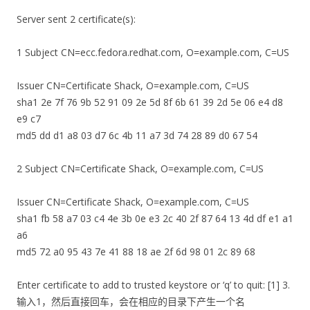
Server sent 2 certificate(s):
1 Subject CN=ecc.fedora.redhat.com, O=example.com, C=US
Issuer CN=Certificate Shack, O=example.com, C=US
sha1 2e 7f 76 9b 52 91 09 2e 5d 8f 6b 61 39 2d 5e 06 e4 d8
e9 c7
md5 dd d1 a8 03 d7 6c 4b 11 a7 3d 74 28 89 d0 67 54
2 Subject CN=Certificate Shack, O=example.com, C=US
Issuer CN=Certificate Shack, O=example.com, C=US
sha1 fb 58 a7 03 c4 4e 3b 0e e3 2c 40 2f 87 64 13 4d df e1 a1
a6
md5 72 a0 95 43 7e 41 88 18 ae 2f 6d 98 01 2c 89 68
Enter certificate to add to trusted keystore or ‘q’ to quit: [1] 3.
输入1，然后直接回车，会在相应的目录下产生一个名