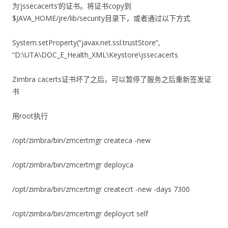
为‘jssecacerts’的证书。将证书copy到
$JAVA_HOME/jre/lib/security目录下，或者通过以下方式
System.setProperty(“javax.net.ssl.trustStore”,
“D:\UTA\DOC_E_Health_XML\Keystore\jssecacerts
Zimbra cacerts证书坏了之后，可以暂停了服务之后重新签发证
书
用root执行
/opt/zimbra/bin/zmcertmgr createca -new
/opt/zimbra/bin/zmcertmgr deployca
/opt/zimbra/bin/zmcertmgr createcrt -new -days 7300
/opt/zimbra/bin/zmcertmgr deploycrt self