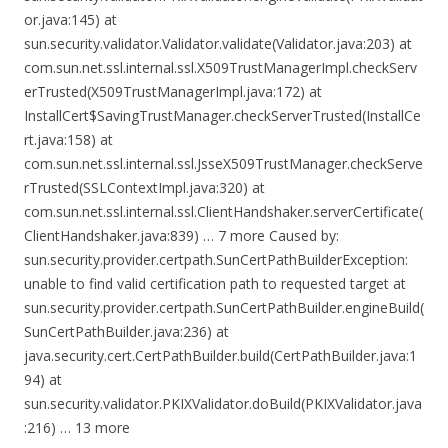
or.java:145) at
sun.security.validator.Validator.validate(Validator.java:203) at
com.sun.net.ssl.internal.ssl.X509TrustManagerImpl.checkServ
erTrusted(X509TrustManagerImpl.java:172) at
InstallCert$SavingTrustManager.checkServerTrusted(InstallCe
rt.java:158) at
com.sun.net.ssl.internal.ssl.JsseX509TrustManager.checkServe
rTrusted(SSLContextImpl.java:320) at
com.sun.net.ssl.internal.ssl.ClientHandshaker.serverCertificate(
ClientHandshaker.java:839) … 7 more Caused by:
sun.security.provider.certpath.SunCertPathBuilderException:
unable to find valid certification path to requested target at
sun.security.provider.certpath.SunCertPathBuilder.engineBuild(
SunCertPathBuilder.java:236) at
java.security.cert.CertPathBuilder.build(CertPathBuilder.java:1
94) at
sun.security.validator.PKIXValidator.doBuild(PKIXValidator.java
:216) … 13 more