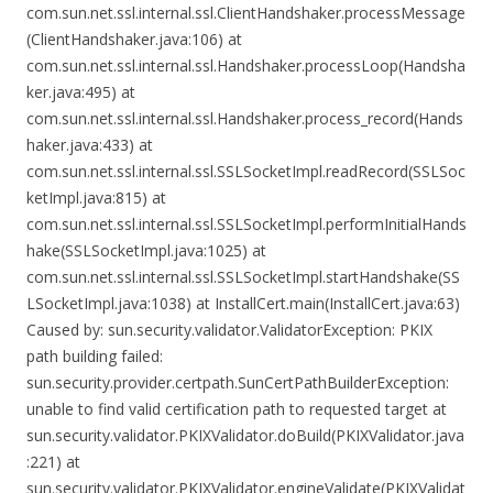
com.sun.net.ssl.internal.ssl.ClientHandshaker.processMessage
(ClientHandshaker.java:106) at
com.sun.net.ssl.internal.ssl.Handshaker.processLoop(Handsha
ker.java:495) at
com.sun.net.ssl.internal.ssl.Handshaker.process_record(Hands
haker.java:433) at
com.sun.net.ssl.internal.ssl.SSLSocketImpl.readRecord(SSLSoc
ketImpl.java:815) at
com.sun.net.ssl.internal.ssl.SSLSocketImpl.performInitialHands
hake(SSLSocketImpl.java:1025) at
com.sun.net.ssl.internal.ssl.SSLSocketImpl.startHandshake(SS
LSocketImpl.java:1038) at InstallCert.main(InstallCert.java:63)
Caused by: sun.security.validator.ValidatorException: PKIX
path building failed:
sun.security.provider.certpath.SunCertPathBuilderException:
unable to find valid certification path to requested target at
sun.security.validator.PKIXValidator.doBuild(PKIXValidator.java
:221) at
sun.security.validator.PKIXValidator.engineValidate(PKIXValidat