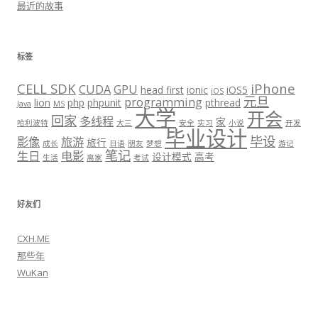
最近的故事
标签
CELL SDK
iPhone
CUDA
GPU
head first
ionic
iOS5
iOS
元旦
programming
lion
php
phpunit
pthread
Java
MS
大学
开会
回家
多线程
家
哈利波特
大三
安全
实习
小说
开发
毕业设计
毕设
影像
旅游
旅行
成长
日语
朋友
梦想
游记
笔记
生日
电影
设计模式
高考
生活
离家
考试
好友们
CXH.ME
那些年
WuKan