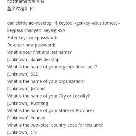
hostname命令查看
整个过程如下：
daniel@daniel-desktop:~$ keytool -genkey -alias tomcat -
keypass changeit -keyalg RSA
Enter keystore password:
Re-enter new password:
What is your first and last name?
[Unknown]: daniel-desktop
What is the name of your organizational unit?
[Unknown]: SEE
What is the name of your organization?
[Unknown]: Jinfonet
What is the name of your City or Locality?
[Unknown]: Kunming
What is the name of your State or Province?
[Unknown]: Yunnan
What is the two-letter country code for this unit?
[Unknown]: CN