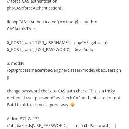
// force CAS authentication
phpCAS::forceAuthentication();
if( phpCAS::isAuthenticated() == true )$casAuth =
CASAuthIsTrue;
$_POST[‘form’][‘USR_USERNAME’] = phpCAS::getUser();
$_POST[‘form’][‘USR_PASSWORD’] = $casAuth;
3. modify
/opt/processmaker/rbac/engine/classes/model/RbacUsers.ph
p
change password check to CAS auth check. This is a tricky
method. I use “password” as check CAS Authenticated or not.
But I think this is not a good way.
At line #71 & #72.
// if ( $aFields[‘USR_PASSWORD’] == md5 ($sPassword ) ||