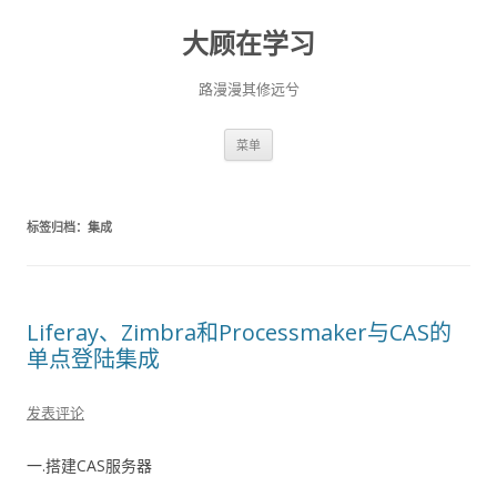
大顾在学习
路漫漫其修远兮
跳
菜单
至
正
文
标签归档：
集成
Liferay、Zimbra和Processmaker与CAS的
单点登陆集成
发表评论
一.搭建CAS服务器