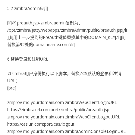
5.2 zimbraAdmin应用
[li]将 preauth.jsp-zimbraadmin复制为：
/opt/zimbra/jetty/webapps/zimbraAdmin/public/preauth.jsp[/li
][li]用上一步提到的PreAuth键值替换其中的DOMAIN_KEY[/li][li]
替换第92处的domainname.com[/li]
6.替换登录和注销URL
以zimbra用户身份执行以下脚本，替换ZCS默认的登录和注销
URL：
[pre]
zmprov md yourdomain.com zimbraWebClientLoginURL
https://zimbra.url.com:port/zimbra/public/preauth.jsp
zmprov md yourdomain.com zimbraWebClientLogoutURL
https://cas.url.com:port/cas/logout
zmprov md yourdomain.com zimbraAdminConsoleLoginURL