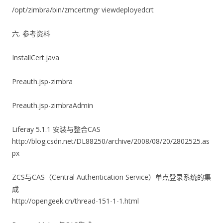
/opt/zimbra/bin/zmcertmgr viewdeployedcrt
六. 参考资料
InstallCert.java
Preauth.jsp-zimbra
Preauth.jsp-zimbraAdmin
Liferay 5.1.1 安装与整合CAS
http://blog.csdn.net/DL88250/archive/2008/08/20/2802525.as
px
ZCS与CAS（Central Authentication Service）单点登录系统的集
成
http://opengeek.cn/thread-151-1-1.html