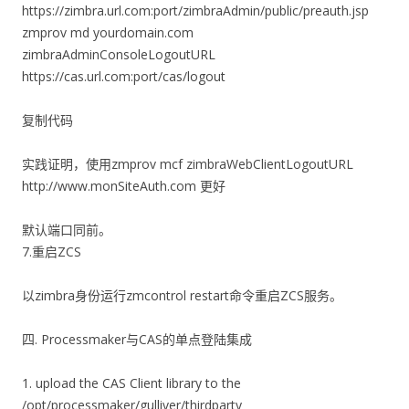
https://zimbra.url.com:port/zimbraAdmin/public/preauth.jsp
zmprov md yourdomain.com
zimbraAdminConsoleLogoutURL
https://cas.url.com:port/cas/logout
复制代码
实践证明，使用zmprov mcf zimbraWebClientLogoutURL
http://www.monSiteAuth.com 更好
默认端口同前。
7.重启ZCS
以zimbra身份运行zmcontrol restart命令重启ZCS服务。
四. Processmaker与CAS的单点登陆集成
1. upload the CAS Client library to the
/opt/processmaker/gulliver/thirdparty