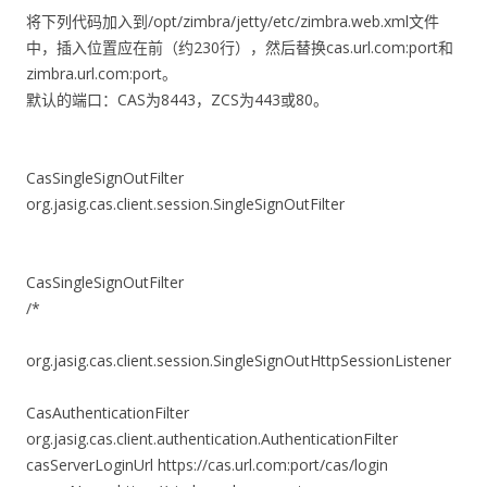
将下列代码加入到/opt/zimbra/jetty/etc/zimbra.web.xml文件
中，插入位置应在
前（约230行），然后替换cas.url.com:port和
zimbra.url.com:port。
默认的端口：CAS为8443，ZCS为443或80。
CasSingleSignOutFilter
org.jasig.cas.client.session.SingleSignOutFilter
CasSingleSignOutFilter
/*
org.jasig.cas.client.session.SingleSignOutHttpSessionListener
CasAuthenticationFilter
org.jasig.cas.client.authentication.AuthenticationFilter
casServerLoginUrl
https://cas.url.com:port/cas/login