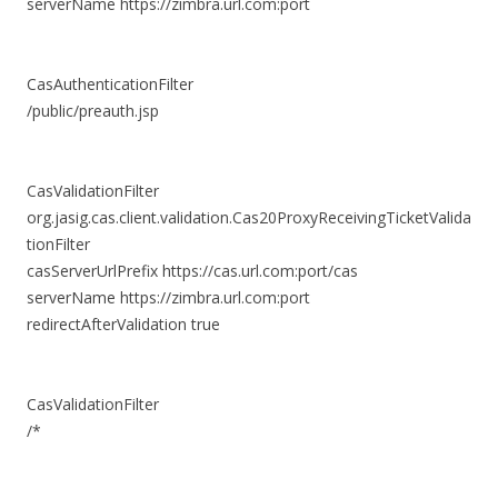
serverName
https://zimbra.url.com:port
CasAuthenticationFilter
/public/preauth.jsp
CasValidationFilter
org.jasig.cas.client.validation.Cas20ProxyReceivingTicketValida
tionFilter
casServerUrlPrefix
https://cas.url.com:port/cas
serverName
https://zimbra.url.com:port
redirectAfterValidation
true
CasValidationFilter
/*