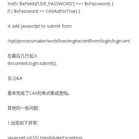
‘md5:’.$aFields[‘USR_PASSWORD’] === $sPassword) {
if ( $sPassword == CASAuthIsTrue) {
4. add javascript to submit form
/opt/processmaker/workflow/engine/xmlform/login/login.xml
在最后几行加入
document.login.submit();
五.Q&A
基本完成了CAS的单点集成登陆。
其他的一些问题：
1.出现如下异常：
javax.net.ssl.SSLHandshakeException: