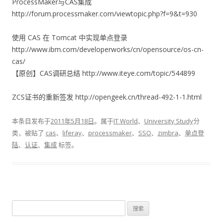
ProcessMaker与CAS集成
http://forum.processmaker.com/viewtopic.php?f=9&t=930
使用 CAS 在 Tomcat 中实现单点登录
http://www.ibm.com/developerworks/cn/opensource/os-cn-
cas/
【原创】CAS调研总结 http://www.iteye.com/topic/544899
ZCS证书的重新签发 http://opengeek.cn/thread-492-1-1.html
本条目发布于
2011年5月18日
。属于
IT World
、
University Study
分
类，被贴了
cas
、
liferay
、
processmaker
、
SSO
、
zimbra
、
单点登
陆
、
认证
、
集成
标签。
搜
索：