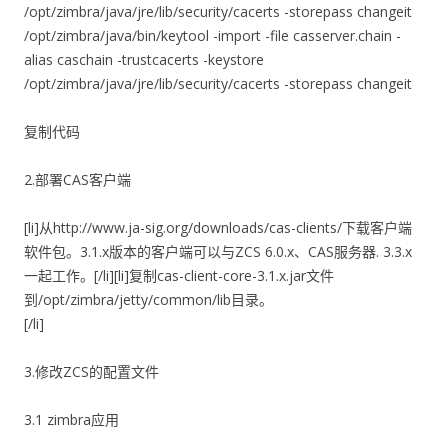
/opt/zimbra/java/jre/lib/security/cacerts -storepass changeit
/opt/zimbra/java/bin/keytool -import -file casserver.chain -
alias caschain -trustcacerts -keystore
/opt/zimbra/java/jre/lib/security/cacerts -storepass changeit
复制代码
2.部署CAS客户端
[li]从http://www.ja-sig.org/downloads/cas-clients/下载客户端
软件包。3.1.x版本的客户端可以与ZCS 6.0.x、CAS服务器. 3.3.x
一起工作。[/li][li]复制cas-client-core-3.1.x.jar文件
到/opt/zimbra/jetty/common/lib目录。
[/li]
3.修改ZCS的配置文件
3.1 zimbra应用