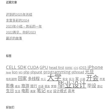
近期文章
迟到的2025年总结
丰富多彩的2024
2023年小结 – 悠长的一年
2022再见，你好2023
最近的故事
标签
CELL SDK
iPhone
CUDA
GPU
head first
ionic
iOS5
iOS
元旦
programming
lion
php
phpunit
pthread
Java
MS
大学
开会
回家
多线程
家
哈利波特
大三
安全
实习
小说
开发
毕业设计
毕设
影像
旅游
旅行
成长
日语
朋友
梦想
游记
笔记
生日
电影
设计模式
高考
生活
离家
考试
好友们