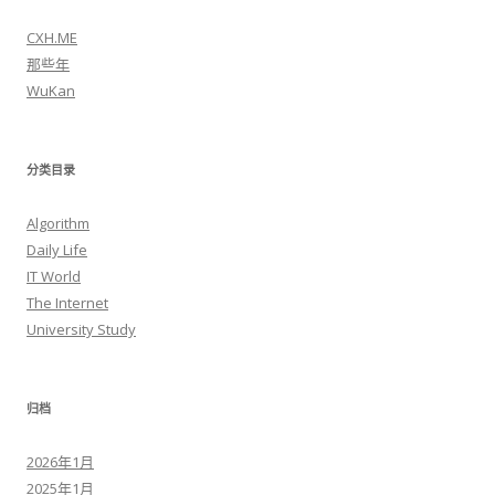
CXH.ME
那些年
WuKan
分类目录
Algorithm
Daily Life
IT World
The Internet
University Study
归档
2026年1月
2025年1月