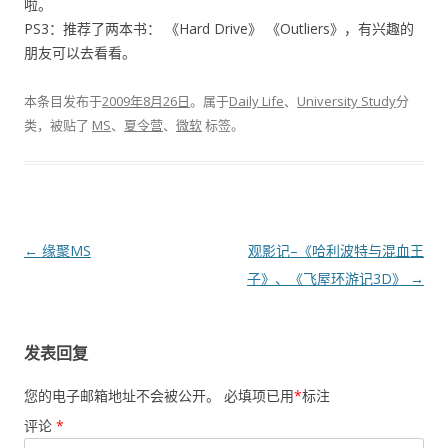
啦。
PS3：推荐了两本书： 《Hard Drive》 《Outliers》，有兴趣的
朋友可以去看看。
本条目发布于
2009年8月26日
。属于
Daily Life
、
University Study
分
类，被贴了
MS
、
夏令营
、
微软
标签。
文
←
缘聚MS
观影记–《哈利波特与混血王
章
子》、《飞屋环游记3D》
→
导
航
发表回复
您的电子邮箱地址不会被公开。
必填项已用
*
标注
评论
*