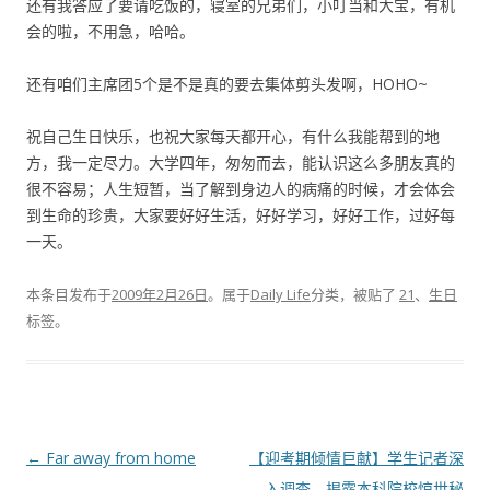
还有我答应了要请吃饭的，寝室的兄弟们，小叮当和大宝，有机
会的啦，不用急，哈哈。
还有咱们主席团5个是不是真的要去集体剪头发啊，HOHO~
祝自己生日快乐，也祝大家每天都开心，有什么我能帮到的地
方，我一定尽力。大学四年，匆匆而去，能认识这么多朋友真的
很不容易；人生短暂，当了解到身边人的病痛的时候，才会体会
到生命的珍贵，大家要好好生活，好好学习，好好工作，过好每
一天。
本条目发布于
2009年2月26日
。属于
Daily Life
分类，被贴了
21
、
生日
标签。
文
←
Far away from home
【迎考期倾情巨献】学生记者深
章
入调查，揭露本科院校惊世秘