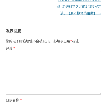
导
密- 走进科学之北航343寝室之
航
谜。【迎考期倾情巨献】
→
发表回复
您的电子邮箱地址不会被公开。
必填项已用
*
标注
评论
*
显示名称
*