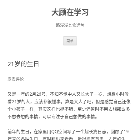
大顾在学习
路漫漫其修远兮
跳
菜单
至
正
文
21岁的生日
发表评论
又是一年的2月26号，不知不觉中人又长大了一岁，想想小时候
看21岁的人，应该都很懂事，算是大人了吧，但是感觉自己还像
个小孩子一样，其实这样也挺不错，至少还暂时不用去想那么多
不想去想的事情，可以专注于自己想做的事情。
前年的生日，在家里用QQ空间写了一个超长篇日志，回顾了19
年来的各种生日，有时翻出来看看，觉得很有意思。去年的生