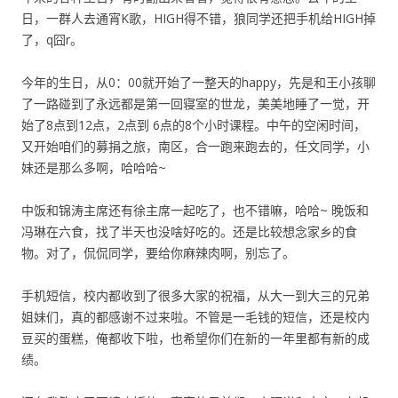
日，一群人去通宵K歌，HIGH得不错，狼同学还把手机给HIGH掉
了，q囧r。
今年的生日，从0：00就开始了一整天的happy，先是和王小孩聊
了一路碰到了永远都是第一回寝室的世龙，美美地睡了一觉，开
始了8点到12点，2点到 6点的8个小时课程。中午的空闲时间，
又开始咱们的募捐之旅，南区，合一跑来跑去的，任文同学，小
妹还是那么多啊，哈哈哈~
中饭和锦涛主席还有徐主席一起吃了，也不错嘛，哈哈~ 晚饭和
冯琳在六食，找了半天也没啥好吃的。还是比较想念家乡的食
物。对了，侃侃同学，要给你麻辣肉啊，别忘了。
手机短信，校内都收到了很多大家的祝福，从大一到大三的兄弟
姐妹们，真的都感谢不过来啦。不管是一毛钱的短信，还是校内
豆买的蛋糕，俺都收下啦，也希望你们在新的一年里都有新的成
绩。