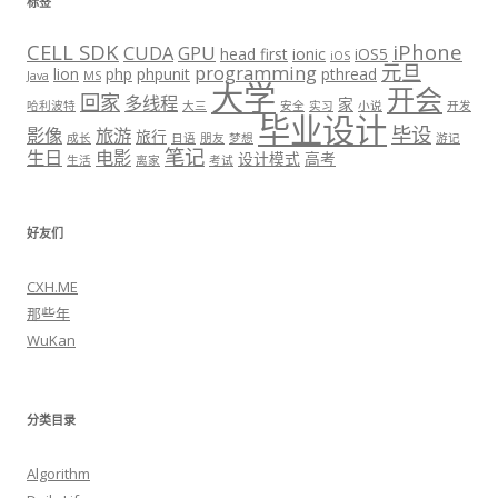
标签
CELL SDK
iPhone
CUDA
GPU
head first
ionic
iOS5
iOS
元旦
programming
lion
php
phpunit
pthread
Java
MS
大学
开会
回家
多线程
家
哈利波特
大三
安全
实习
小说
开发
毕业设计
毕设
影像
旅游
旅行
成长
日语
朋友
梦想
游记
笔记
生日
电影
设计模式
高考
生活
离家
考试
好友们
CXH.ME
那些年
WuKan
分类目录
Algorithm