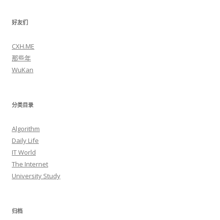
好友们
CXH.ME
那些年
WuKan
分类目录
Algorithm
Daily Life
IT World
The Internet
University Study
归档