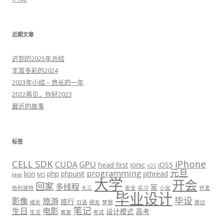
近期文章
迟到的2025年总结
丰富多彩的2024
2023年小结 – 悠长的一年
2022再见，你好2023
最近的故事
标签
CELL SDK
iPhone
CUDA
GPU
head first
ionic
iOS5
iOS
元旦
programming
lion
php
phpunit
pthread
Java
MS
大学
开会
回家
多线程
家
哈利波特
大三
安全
实习
小说
开发
毕业设计
毕设
影像
旅游
旅行
成长
日语
朋友
梦想
游记
笔记
生日
电影
设计模式
高考
生活
离家
考试