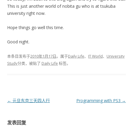
This is just another world of nobita gu who is at tsukuba
university right now.
Hope things go well this time.
Good night.
本条目发布于
2010年1月17日
。属于
Daily Life
、
IT World
、
University
Study
分类，被贴了
Daily Life
标签。
文
←
元旦东京三天四人行
Programming with PS3
→
章
导
发表回复
航