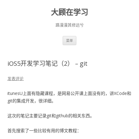
大顾在学习
路漫漫其修远兮
跳
菜单
至
正
文
iOS5开发学习笔记（2） – git
发表评论
itunesU上面有隐藏课程，是网易公开课上面没有的，讲XCode和
git的集成开发，很详细。
这次的笔记主要记录git和github的相关东西。
首先搜索了一些比较有用的博文教程：