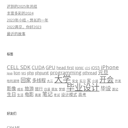
迟到的2025年总结
丰富多彩的2024
2023年小结 – 悠长的一年
2022再见，你好2023
最近的故事
标签
CELL SDK
iPhone
CUDA
GPU
head first
ionic
iOS5
iOS
元旦
programming
lion
php
phpunit
pthread
Java
MS
大学
开会
回家
多线程
家
哈利波特
大三
安全
实习
小说
开发
毕业设计
毕设
影像
旅游
旅行
成长
日语
朋友
梦想
游记
笔记
生日
电影
设计模式
高考
生活
离家
考试
好友们
CXH.ME