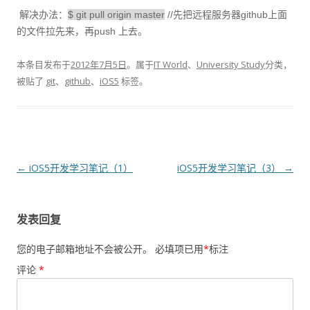
解决办法：
$ git pull origin master
//先把远程服务器github上面
的文件拉先来，再push 上去。
本条目发布于
2012年7月5日
。属于
IT World
、
University Study
分类，
被贴了
git
、
github
、
iOS5
标签。
文
←
iOS5开发学习笔记（1）
iOS5开发学习笔记（3）
→
章
导
发表回复
航
您的电子邮箱地址不会被公开。
必填项已用
*
标注
评论
*