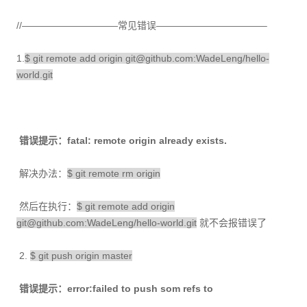
//——————————常见错误———————————–
1.
$ git remote add origin git@github.com:WadeLeng/hello-
world.git
错误提示：fatal: remote origin already exists.
解决办法：
$ git remote rm origin
然后在执行：
$ git remote add origin
git@github.com:WadeLeng/hello-world.git
就不会报错误了
2.
$ git push origin master
错误提示：error:failed to push som refs to