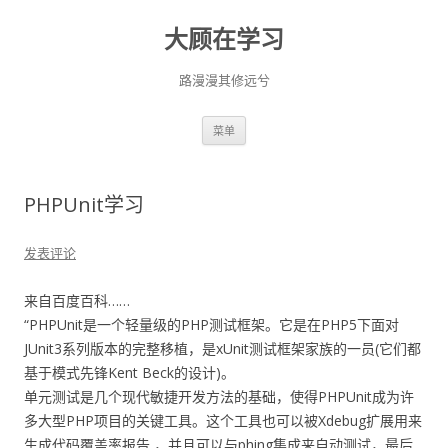
大顾在学习
路漫漫其修远兮
跳
菜单
至
正
文
PHPUnit学习
发表评论
来自百度百科……
“PHPUnit是一个轻量级的PHP测试框架。它是在PHP5下面对
JUnit3系列版本的完整移植，是xUnit测试框架家族的一员(它们都
基于模式先锋Kent Beck的设计)。
单元测试是几个现代敏捷开发方法的基础，使得PHPUnit成为许
多大型PHP项目的关键工具。这个工具也可以被Xdebug扩展用来
生成代码覆盖率报告 ，并且可以与phing集成来自动测试，最后