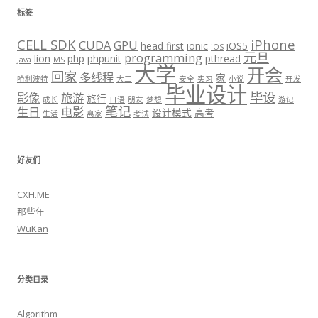
标签
CELL SDK
iPhone
CUDA
GPU
head first
ionic
iOS5
iOS
元旦
programming
lion
php
phpunit
pthread
Java
MS
大学
开会
回家
多线程
家
哈利波特
大三
安全
实习
小说
开发
毕业设计
毕设
影像
旅游
旅行
成长
日语
朋友
梦想
游记
笔记
生日
电影
设计模式
高考
生活
离家
考试
好友们
CXH.ME
那些年
WuKan
分类目录
Algorithm