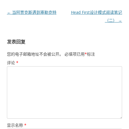
文
←
当阿贾克斯遇到塞勒克特
Head First设计模式阅读笔记
章
（二）
→
导
航
发表回复
您的电子邮箱地址不会被公开。
必填项已用
*
标注
评论
*
显示名称
*