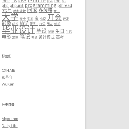
iPhone
ionic
iOS5
lion
iOS
Java
MS
programming
php
phpunit
pthread
元旦
回家
多线程
哈利波特
大三
大学
开会
家
安全
实习
小说
开发
影像
旅游
旅行
成长
日语
朋友
梦想
毕业设计
毕设
生日
游记
生活
笔记
电影
设计模式
高考
离家
考试
好友们
CXH.ME
那些年
WuKan
分类目录
Algorithm
Daily Life