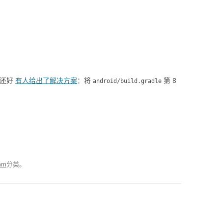
，还好
有人给出了解决方案
：将
第 8
android/build.gradle
thm
分类。