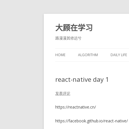
大顾在学习
路漫漫其修远兮
HOME
ALGORITHM
DAILY LIFE
THE INTE
react-native day 1
UNIVERSI
IT WORLD
发表评论
https://reactnative.cn/
https://facebook.github.io/react-native/