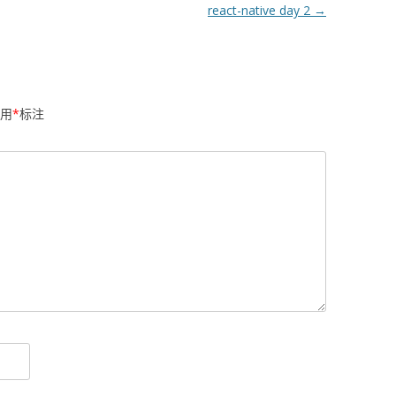
react-native day 2
→
用
*
标注