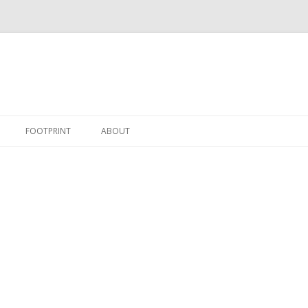
跳
至
FOOTPRINT
ABOUT
正
文
RNET
TY STUDY