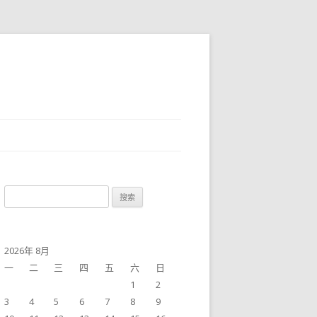
搜
索：
2026年 8月
一
二
三
四
五
六
日
1
2
3
4
5
6
7
8
9