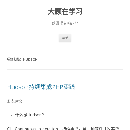
大顾在学习
路漫漫其修远兮
跳
菜单
至
正
文
标签归档：
HUDSON
Hudson持续集成PHP实践
发表评论
一、什么是Hudson?
CI
：Continuous Integration，持续集成，是一种软件开发实践，