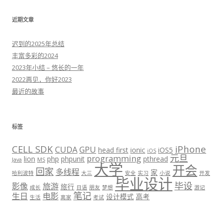
近期文章
迟到的2025年总结
丰富多彩的2024
2023年小结 – 悠长的一年
2022再见，你好2023
最近的故事
标签
CELL SDK
iPhone
CUDA
GPU
head first
ionic
iOS5
iOS
元旦
programming
lion
php
phpunit
pthread
Java
MS
大学
开会
回家
多线程
家
哈利波特
大三
安全
实习
小说
开发
毕业设计
毕设
影像
旅游
旅行
成长
日语
朋友
梦想
游记
笔记
生日
电影
设计模式
高考
生活
离家
考试