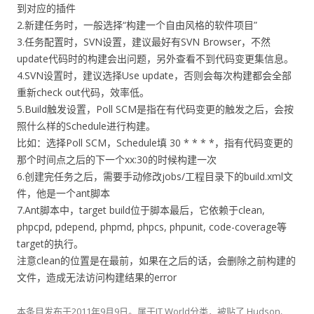
到对应的插件
2.新建任务时，一般选择“构建一个自由风格的软件项目”
3.任务配置时，SVN设置，建议最好有SVN Browser，不然
update代码时的构建会出问题，另外查看不到代码变更集信息。
4.SVN设置时，建议选择Use update，否则会每次构建都会全部
重新check out代码，效率低。
5.Build触发设置，Poll SCM是指在有代码变更的触发之后，会按
照什么样的Schedule进行构建。
比如：选择Poll SCM，Schedule填 30 * * * *，指有代码变更的
那个时间点之后的下一个xx:30的时候构建一次
6.创建完任务之后，需要手动修改jobs/工程目录下的build.xml文
件，他是一个ant脚本
7.Ant脚本中，target build位于脚本最后，它依赖于clean,
phpcpd, pdepend, phpmd, phpcs, phpunit, code-coverage等
target的执行。
注意clean的位置是在最前，如果在之后的话，会删除之前构建的
文件，造成无法访问构建结果的error
本条目发布于
2011年9月9日
。属于
IT World
分类，被贴了
Hudson
、