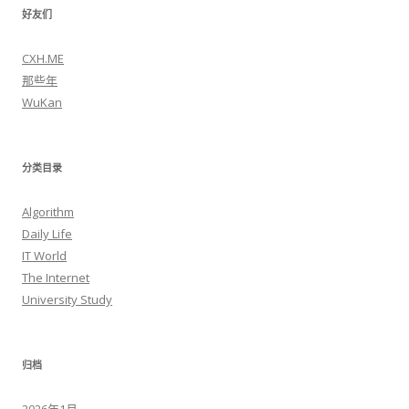
好友们
CXH.ME
那些年
WuKan
分类目录
Algorithm
Daily Life
IT World
The Internet
University Study
归档