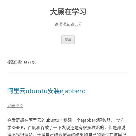
大顾在学习
路漫漫其修远兮
跳
菜单
至
正
文
标签归档：
MYSQL
阿里云ubuntu安装ejabberd
发表评论
突发奇想在阿里云的ubuntu上搭建一个ejabberd服务器，也学一
学XMPP，百度和谷歌了一下发现还是有很多攻略的，但是都说
得不是很清楚，于是自己结合搜索的结果和自己的尝试在这里记