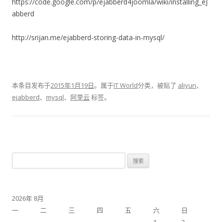
https://code.google.com/p/ejabberd4joomla/wiki/installing_eJ
abberd
http://srijan.me/ejabberd-storing-data-in-mysql/
本条目发布于
2015年1月19日
。属于
IT World
分类，被贴了
aliyun
、
ejabberd
、
mysql
、
阿里云
标签。
搜
索：
2026年 8月
一
二
三
四
五
六
日