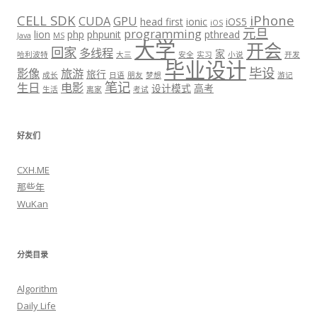
CELL SDK
iPhone
CUDA
GPU
head first
ionic
iOS5
iOS
元旦
programming
lion
php
phpunit
pthread
Java
MS
大学
开会
回家
多线程
家
哈利波特
大三
安全
实习
小说
开发
毕业设计
毕设
影像
旅游
旅行
成长
日语
朋友
梦想
游记
笔记
生日
电影
设计模式
高考
生活
离家
考试
好友们
CXH.ME
那些年
WuKan
分类目录
Algorithm
Daily Life