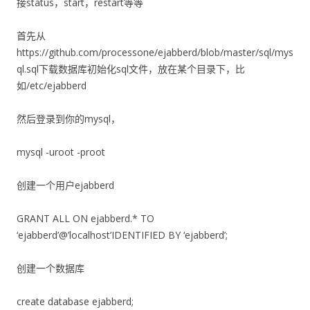
接status，start，restart等等
首先从
https://github.com/processone/ejabberd/blob/master/sql/mys
ql.sql下载数据库初始化sql文件，放在某个目录下，比
如/etc/ejabberd
然后登录到你的mysql，
mysql -uroot -proot
创建一个用户ejabberd
GRANT ALL ON ejabberd.* TO
‘ejabberd’@’localhost’IDENTIFIED BY ‘ejabberd’;
创建一个数据库
create database ejabberd;