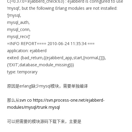
C(<0.37.0>:ejabberd_check:63) : ejabberd is configured to use
‘mysql’, but the following Erlang modules are not installed:
‘[mysql,
mysql_auth,
mysql_conn,
mysql_recv]’
=INFO REPORT==== 2010-06-24 11:35:34 ===
application: ejabberd
exited: {bad_return,{{ejabberd_app,start,[normal,[]]},
{‘EXIT’,database_module_missing}}}
type: temporary
原因是erlang缺少mysql模块，需要单独编译
那么从
svn co https://svn.process-one.net/ejabberd-
modules/mysql/trunk mysql
可以把需要的模块源码下载下来，主要是