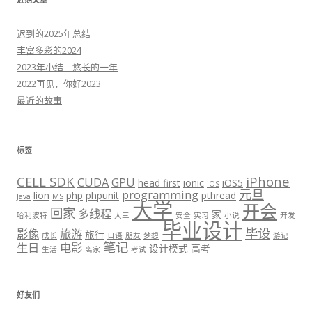
迟到的2025年总结
丰富多彩的2024
2023年小结 – 悠长的一年
2022再见，你好2023
最近的故事
标签
CELL SDK
iPhone
CUDA
GPU
head first
ionic
iOS5
iOS
元旦
programming
lion
php
phpunit
pthread
Java
MS
大学
开会
回家
多线程
家
哈利波特
大三
安全
实习
小说
开发
毕业设计
毕设
影像
旅游
旅行
成长
日语
朋友
梦想
游记
笔记
生日
电影
设计模式
高考
生活
离家
考试
好友们