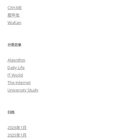
CXH.ME
那些年
WuKan
分类目录
Algorithm
Daily Life
IT World
The Internet
University Study
归档
2026年1月
2025年1月