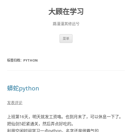
大顾在学习
路漫漫其修远兮
跳
菜单
至
正
文
标签归档：
PYTHON
蟒蛇python
发表评论
上班第16天，明天就发工资咯。也到月末了，可以休息一下了。
把仙剑5赶紧通关，然后弄点好吃的。
利用空闲时间学习一点python，名字还是很霸气的