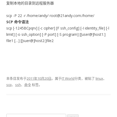
复制本地的目录到远程服务器
scp -P 22 -r /home/andy/ root@21andy.com:/home/
SCP 命令语法
scp [-1245BCpqrv] [-c cipher] [F ssh_config] [-I identity_file] [-l
limit] [-o ssh_option] [-P port] [-S program] [[user@]host1:]
file1 […] [[suer@]host2:]file2
本条目发布于
2011年10月20日
。属于
IT World
分类，被贴了
linux
、
scp
、
ssh
、
命令
标签。
搜