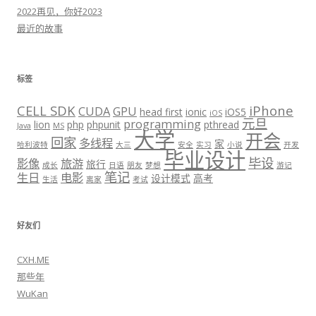
2022再见，你好2023
最近的故事
标签
CELL SDK
iPhone
CUDA
GPU
head first
ionic
iOS5
iOS
元旦
programming
lion
php
phpunit
pthread
Java
MS
大学
开会
回家
多线程
家
哈利波特
大三
安全
实习
小说
开发
毕业设计
毕设
影像
旅游
旅行
成长
日语
朋友
梦想
游记
笔记
生日
电影
设计模式
高考
生活
离家
考试
好友们
CXH.ME
那些年
WuKan