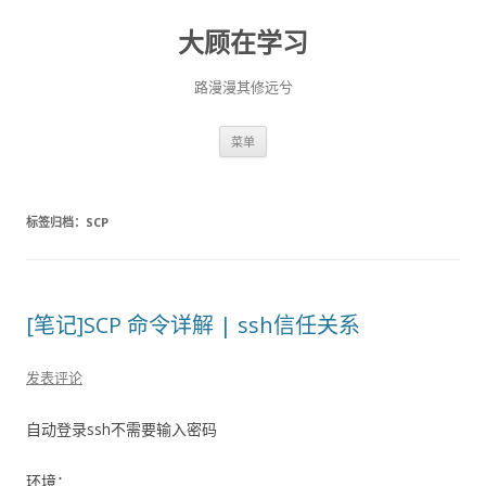
大顾在学习
路漫漫其修远兮
跳
菜单
至
正
文
标签归档：
SCP
[笔记]SCP 命令详解 | ssh信任关系
发表评论
自动登录ssh不需要输入密码
环境：